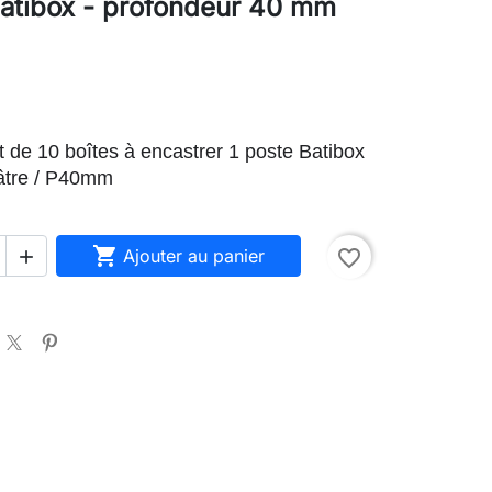
batibox - profondeur 40 mm
t de 10 boîtes à encastrer 1 poste Batibox
âtre / P40mm

Ajouter au panier
favorite_border
