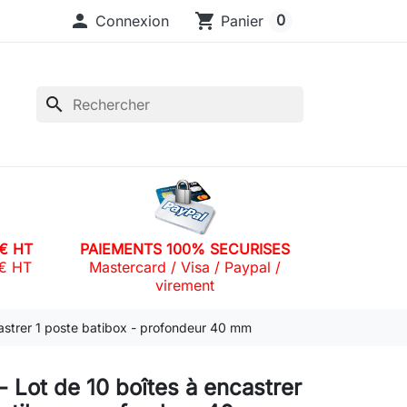

shopping_cart
0
Connexion
Panier
search
0€ HT
PAIEMENTS 100% SECURISES
0€ HT
Mastercard / Visa / Paypal /
virement
astrer 1 poste batibox - profondeur 40 mm
- Lot de 10 boîtes à encastrer