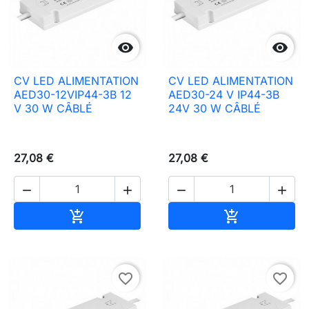


CV LED ALIMENTATION
CV LED ALIMENTATION
AED30-12VIP44-3B 12
AED30-24 V IP44-3B
V 30 W CÂBLÉ
24V 30 W CÂBLÉ
27,08 €
27,08 €




Ajouter au panier
Ajouter au pa


favorite_border
favorite_border