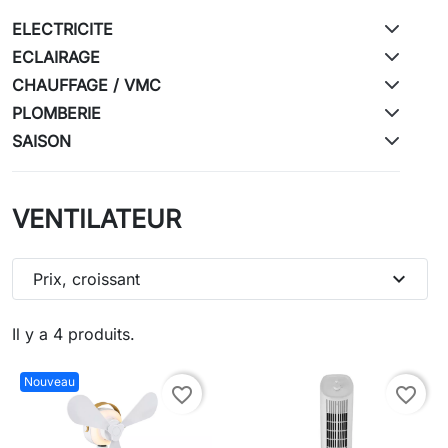
ELECTRICITE
ECLAIRAGE
CHAUFFAGE / VMC
PLOMBERIE
SAISON
VENTILATEUR
expand_more
Prix, croissant
Il y a 4 produits.
Nouveau
favorite_border
favorite_border