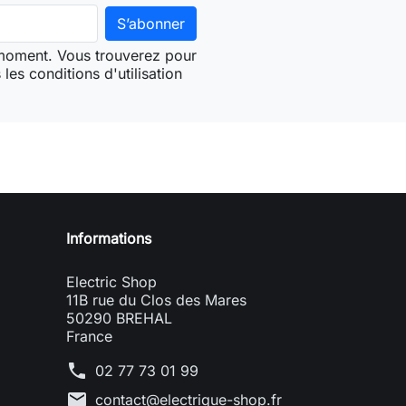
 moment. Vous trouverez pour
les conditions d'utilisation
Informations
Electric Shop
11B rue du Clos des Mares
50290 BREHAL
France
phone
02 77 73 01 99
mail
contact@electrique-shop.fr