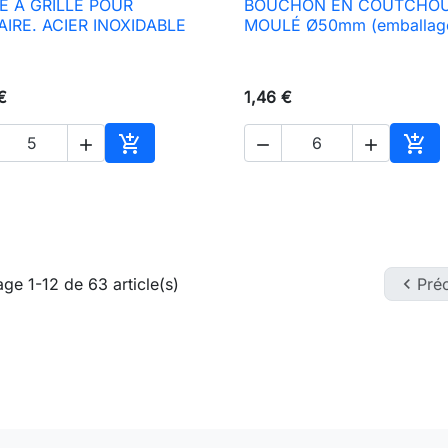
RE À GRILLE POUR
BOUCHON EN COUTCHO

Aperçu rapide

Aperçu rapide
AIRE. ACIER INOXIDABLE
MOULÉ Ø50mm (emballag
€
1,46 €





Ajouter au panier
Ajou
age 1-12 de 63 article(s)

Pré