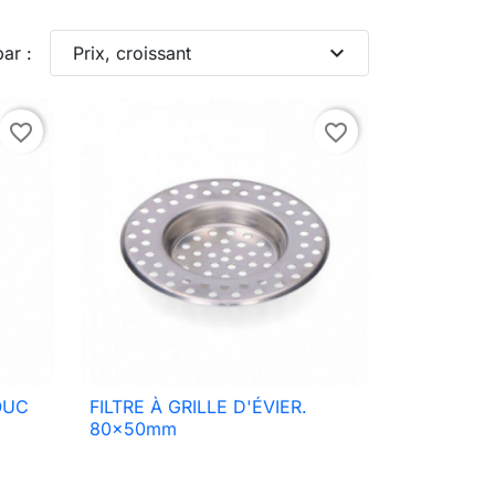
expand_more
par :
Prix, croissant
favorite_border
favorite_border
OUC
FILTRE À GRILLE D'ÉVIER.

Aperçu rapide
80x50mm