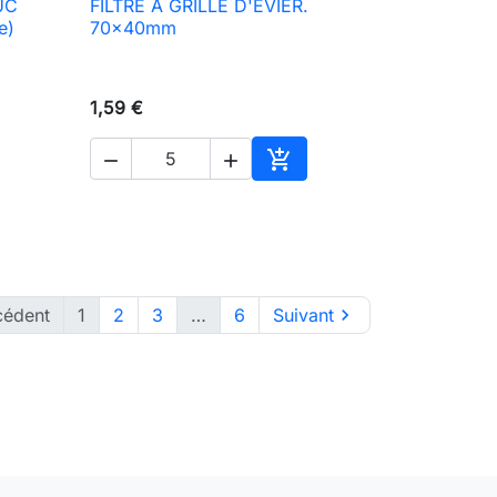
UC
FILTRE À GRILLE D'ÉVIER.

Aperçu rapide
e)
70x40mm
1,59 €



ter au panier
Ajouter au panier
cédent
1
2
3
…
6
Suivant
