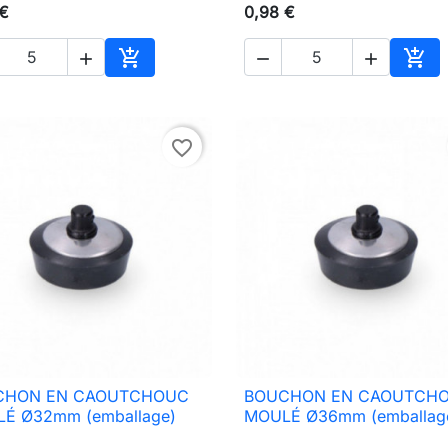
 €
0,98 €





Ajouter au panier
Ajou
favorite_border
CHON EN CAOUTCHOUC
BOUCHON EN CAOUTCH

Aperçu rapide

Aperçu rapide
É Ø32mm (emballage)
MOULÉ Ø36mm (emballag