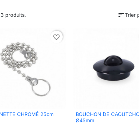
sort
63 produits.
Trier 
favorite_border
NETTE CHROMÉ 25cm
BOUCHON DE CAOUTCH

Aperçu rapide

Aperçu rapide
Ø45mm