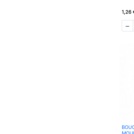
1,26 

BOU
MOUL