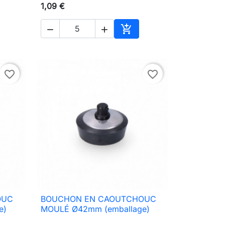
1,09 €



ter au panier
Ajouter au panier
favorite_border
favorite_border
OUC
BOUCHON EN CAOUTCHOUC

Aperçu rapide
e)
MOULÉ Ø42mm (emballage)