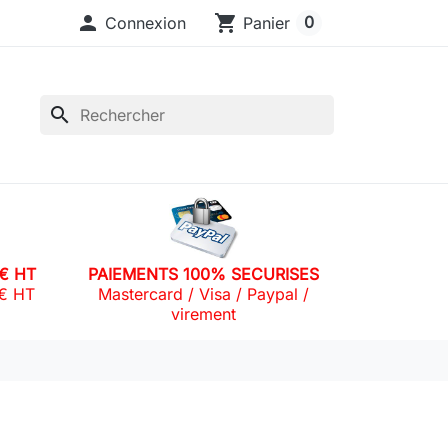

shopping_cart
0
Connexion
Panier
search
0€ HT
PAIEMENTS 100% SECURISES
0€ HT
Mastercard / Visa / Paypal /
virement