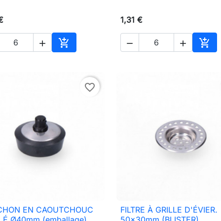
€
1,31 €





Ajouter au panier
Ajou
favorite_border
CHON EN CAOUTCHOUC
FILTRE À GRILLE D'ÉVIER.

Aperçu rapide

Aperçu rapide
É Ø40mm (emballage)
50x30mm (BLISTER)