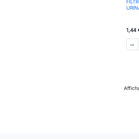
FILT
URIN
1,44 

Affich