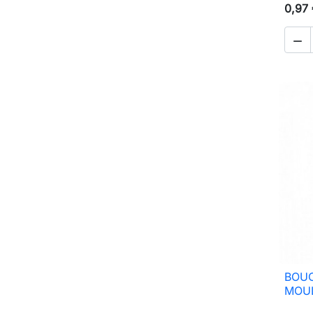
0,97

BOU
MOUL