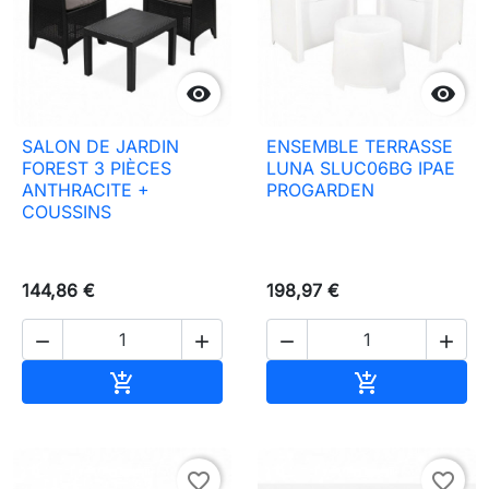


SALON DE JARDIN
ENSEMBLE TERRASSE
FOREST 3 PIÈCES
LUNA SLUC06BG IPAE
ANTHRACITE +
PROGARDEN
COUSSINS
144,86 €
198,97 €




Ajouter au panier
Ajouter au pa


favorite_border
favorite_border