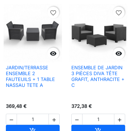
favorite_border
favorite_border


JARDIN/TERRASSE
ENSEMBLE DE JARDIN
ENSEMBLE 2
3 PIÈCES DIVA TÊTE
FAUTEUILS + 1 TABLE
GRAFIT, ANTHRACITE +
NASSAU TETE A
C
369,48 €
372,38 €




Ajouter au panier
Ajouter au pa

