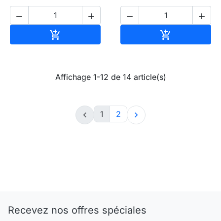




Ajouter au panier
Ajouter au pa


Affichage 1-12 de 14 article(s)
1
2


Recevez nos offres spéciales