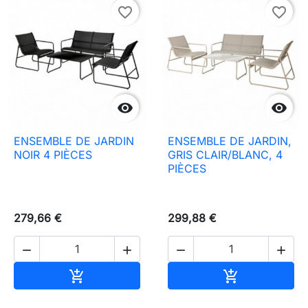
favorite_border
favorite_border


ENSEMBLE DE JARDIN
ENSEMBLE DE JARDIN,
NOIR 4 PIÈCES
GRIS CLAIR/BLANC, 4
PIÈCES
279,66 €
299,88 €




Ajouter au panier
Ajouter au pa

