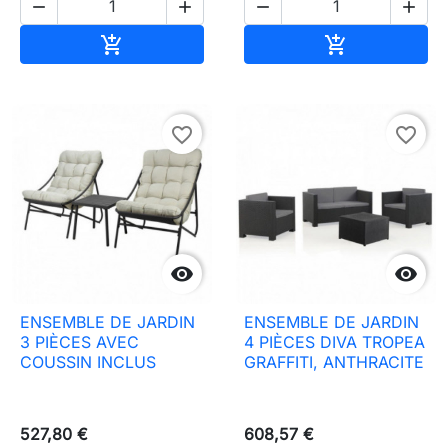




Ajouter au panier
Ajouter au pa


favorite_border
favorite_border


ENSEMBLE DE JARDIN
ENSEMBLE DE JARDIN
3 PIÈCES AVEC
4 PIÈCES DIVA TROPEA
COUSSIN INCLUS
GRAFFITI, ANTHRACITE
527,80 €
608,57 €