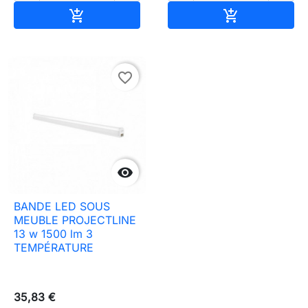
Ajouter au panier
Ajouter au pa


favorite_border

BANDE LED SOUS
MEUBLE PROJECTLINE
13 w 1500 lm 3
TEMPÉRATURE
35,83 €