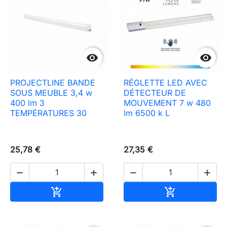


PROJECTLINE BANDE
RÉGLETTE LED AVEC
SOUS MEUBLE 3,4 w
DÉTECTEUR DE
400 lm 3
MOUVEMENT 7 w 480
TEMPÉRATURES 30
lm 6500 k L
25,78 €
27,35 €




Ajouter au panier
Ajouter au pa

