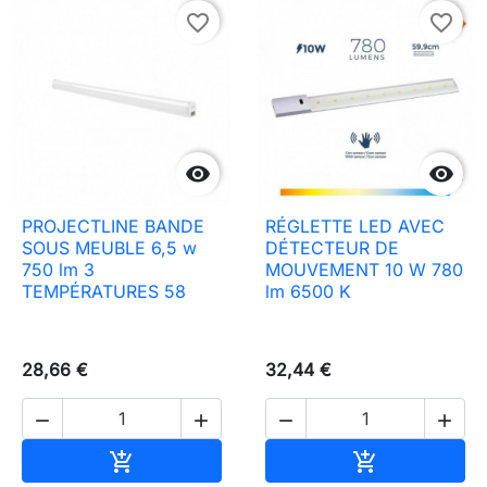
favorite_border
favorite_border


PROJECTLINE BANDE
RÉGLETTE LED AVEC
SOUS MEUBLE 6,5 w
DÉTECTEUR DE
750 lm 3
MOUVEMENT 10 W 780
TEMPÉRATURES 58
lm 6500 K
28,66 €
32,44 €




Ajouter au panier
Ajouter au pa

