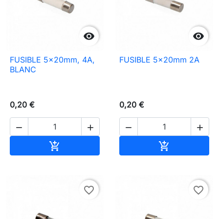


FUSIBLE 5x20mm, 4A,
FUSIBLE 5x20mm 2A
BLANC
0,20 €
0,20 €




Ajouter au panier
Ajouter au pa


favorite_border
favorite_border