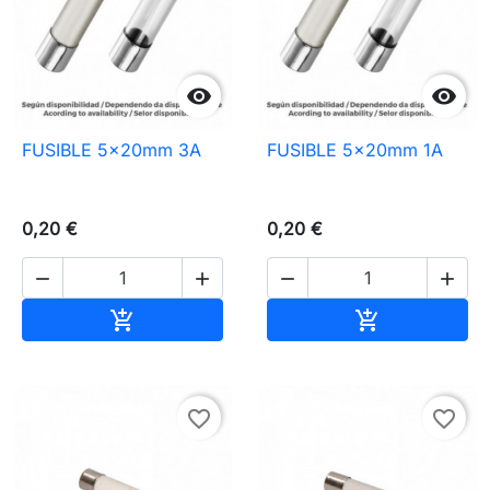


FUSIBLE 5x20mm 3A
FUSIBLE 5x20mm 1A
0,20 €
0,20 €




Ajouter au panier
Ajouter au pa


favorite_border
favorite_border