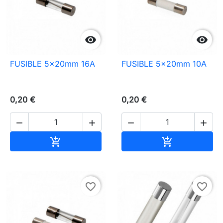


FUSIBLE 5x20mm 16A
FUSIBLE 5x20mm 10A
0,20 €
0,20 €




Ajouter au panier
Ajouter au pa


favorite_border
favorite_border