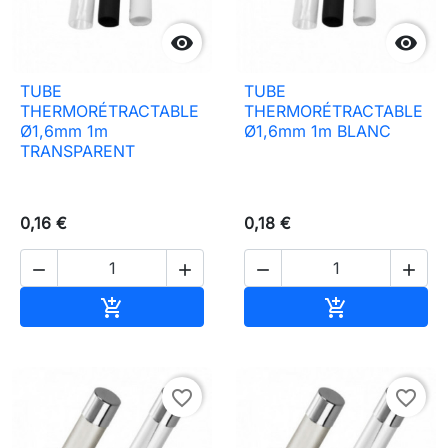


TUBE
TUBE
THERMORÉTRACTABLE
THERMORÉTRACTABLE
Ø1,6mm 1m
Ø1,6mm 1m BLANC
TRANSPARENT
0,16 €
0,18 €




Ajouter au panier
Ajouter au pa


favorite_border
favorite_border