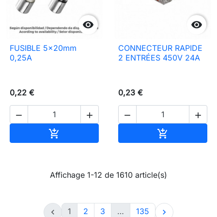


FUSIBLE 5x20mm
CONNECTEUR RAPIDE
0,25A
2 ENTRÉES 450V 24A
0,22 €
0,23 €




Ajouter au panier
Ajouter au pa


Affichage 1-12 de 1610 article(s)
1
2
3
…
135

