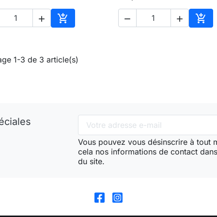





Ajouter au panier
Ajou
age 1-3 de 3 article(s)
éciales
Vous pouvez vous désinscrire à tout
cela nos informations de contact dans 
du site.