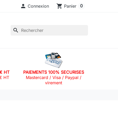

shopping_cart
0
Connexion
Panier
search
0€ HT
PAIEMENTS 100% SECURISES
0€ HT
Mastercard / Visa / Paypal /
virement