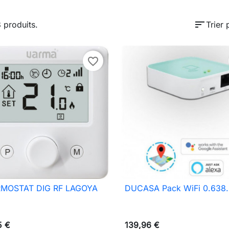
sort
3 produits.
Trier 
favorite_border
MOSTAT DIG RF LAGOYA
DUCASA Pack WiFi 0.638

Aperçu rapide

Aperçu rapide
5 €
139,96 €