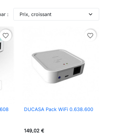
expand_more
par :
Prix, croissant
favorite_border
favorite_border
.608
DUCASA Pack WiFi 0.638.600

Aperçu rapide
149,02 €