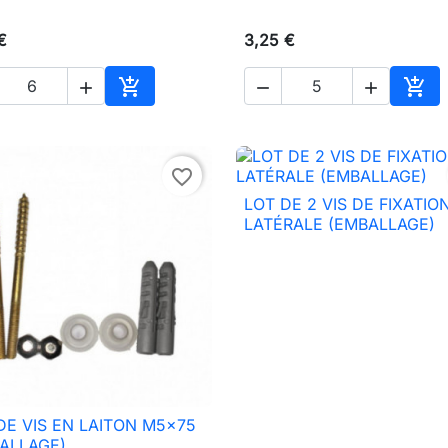
€
3,25 €





Ajouter au panier
Ajou
favorite_border
LOT DE 2 VIS DE FIXATIO

Aperçu rapide
LATÉRALE (EMBALLAGE)
DE VIS EN LAITON M5x75

Aperçu rapide
ALLAGE)