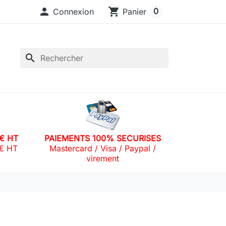

shopping_cart
0
Connexion
Panier
search
0€ HT
PAIEMENTS 100% SECURISES
0€ HT
Mastercard / Visa / Paypal /
virement