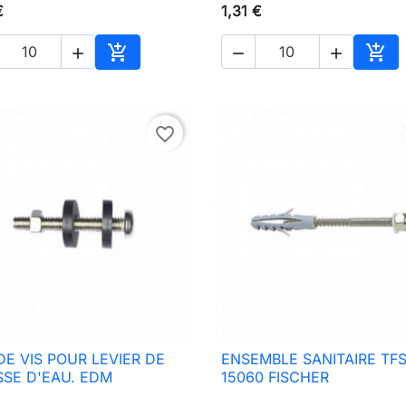
€
1,31 €





Ajouter au panier
Ajou
favorite_border
DE VIS POUR LEVIER DE
ENSEMBLE SANITAIRE TF

Aperçu rapide

Aperçu rapide
SE D'EAU. EDM
15060 FISCHER