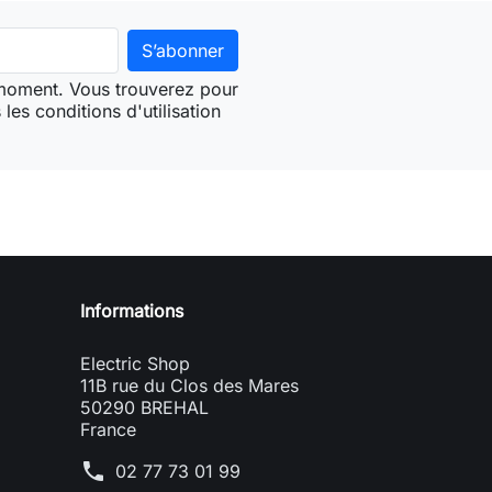
 moment. Vous trouverez pour
les conditions d'utilisation
Informations
Electric Shop
11B rue du Clos des Mares
50290 BREHAL
France
phone
02 77 73 01 99