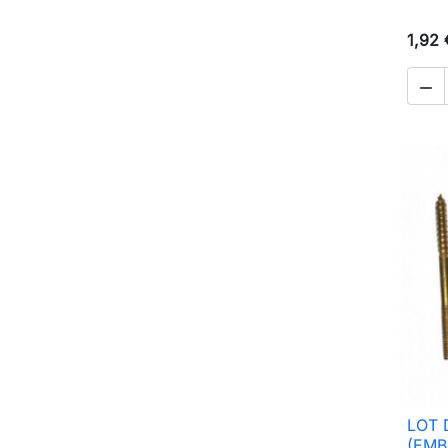
1,92 

LOT 
(EMB