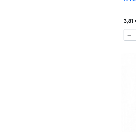
3,81 
