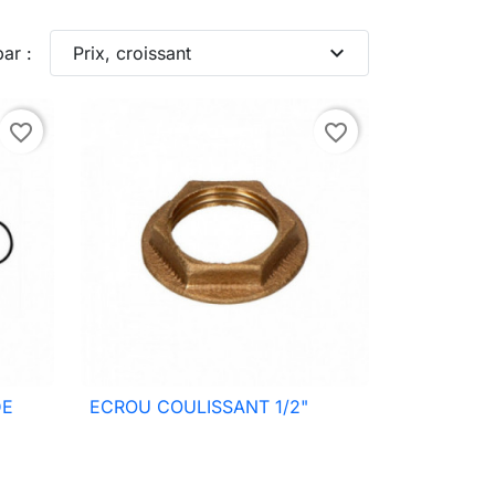
expand_more
par :
Prix, croissant
favorite_border
favorite_border
DE
ECROU COULISSANT 1/2"

Aperçu rapide