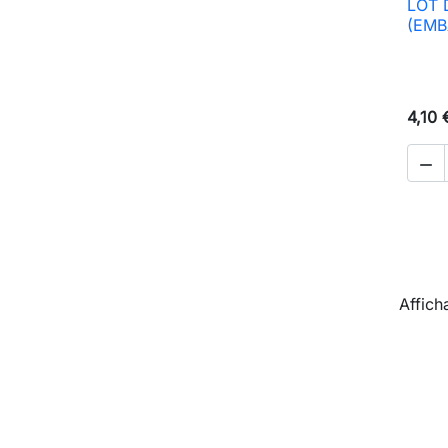
LOT 
(EMB
4,10 

Affich