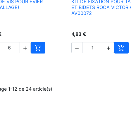
DE VIS POUR ÉVIER
KIT DE FIXATION POUR T

Aperçu rapide

Aperçu rapide
ALLAGE)
ET BIDETS ROCA VICTORI
AV00072
€
4,83 €





Ajouter au panier
Ajou
age 1-12 de 24 article(s)