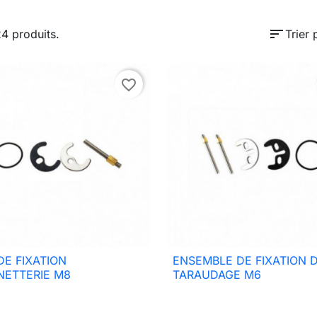
sort
24 produits.
Trier 
favorite_border
DE FIXATION
ENSEMBLE DE FIXATION 

Aperçu rapide

Aperçu rapide
NETTERIE M8
TARAUDAGE M6