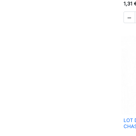
1,31 

LOT 
CHAS