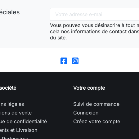
éciales
Vous pouvez vous désinscrire à tout
cela nos informations de contact dans 
du site.
société
Votre compte
ns légales
Suivi de commande
ions de vente
Connexion
que de confidentialité
Créez votre compte
nts et Livraison
/ Partenaires