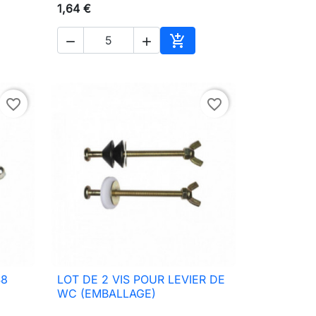
1,64 €



ter au panier
Ajouter au panier
favorite_border
favorite_border
S8
LOT DE 2 VIS POUR LEVIER DE

Aperçu rapide
WC (EMBALLAGE)