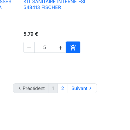
ASSES
KIT SANITAIRE INTERNE FSI

Aperçu rapide
A
548413 FISCHER
5,79 €



ter au panier
Ajouter au panier

Précédent
1
2
Suivant
