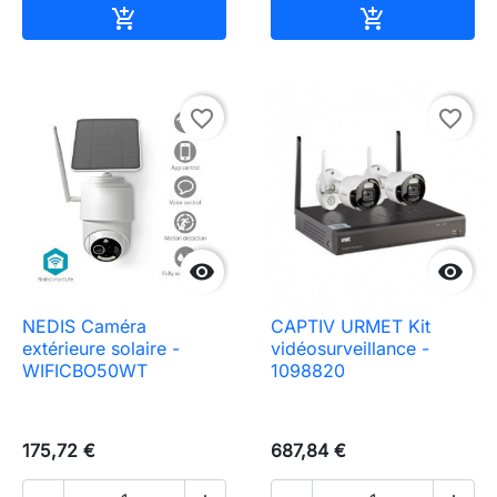
Ajouter au panier
Ajouter au pa


favorite_border
favorite_border


NEDIS Caméra
CAPTIV URMET Kit
extérieure solaire -
vidéosurveillance -
WIFICBO50WT
1098820
175,72 €
687,84 €