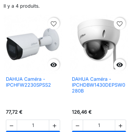
Il y a 4 produits.
favorite_border
favorite_border


DAHUA Caméra -
DAHUA Caméra -
IPCHFW2230SPSS2
IPCHDBW1430DEPSW0
280B
77,72 €
126,46 €



