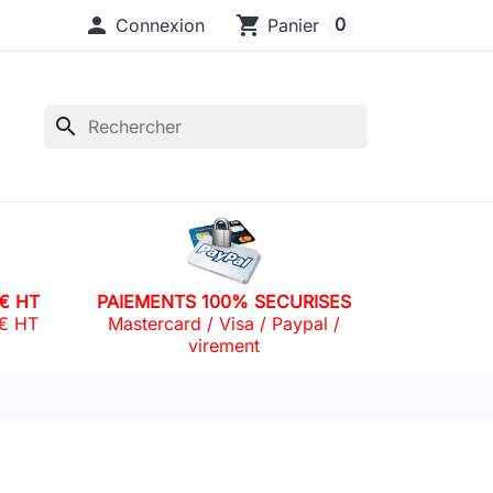

shopping_cart
0
Connexion
Panier
search
0€ HT
PAIEMENTS 100% SECURISES
0€ HT
Mastercard / Visa / Paypal /
virement