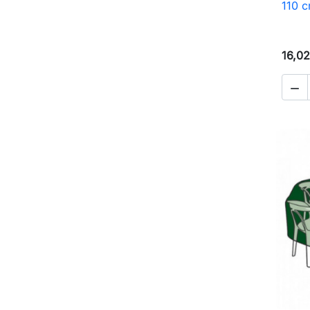
110 c
16,02
