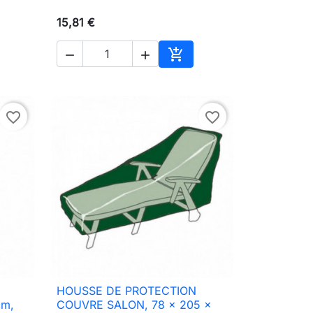
15,81 €



ter au panier
Ajouter au panier
favorite_border
favorite_border
HOUSSE DE PROTECTION

Aperçu rapide
cm,
COUVRE SALON, 78 x 205 x