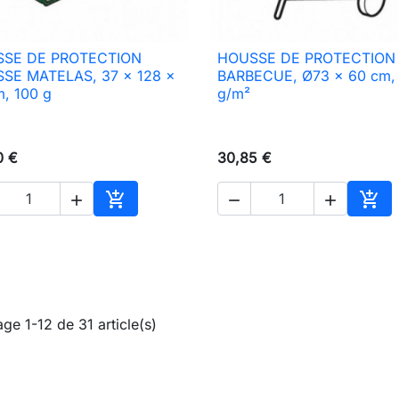
SE DE PROTECTION
HOUSSE DE PROTECTION

Aperçu rapide

Aperçu rapide
SE MATELAS, 37 x 128 x
BARBECUE, Ø73 x 60 cm,
m, 100 g
g/m²
0 €
30,85 €





Ajouter au panier
Ajou
age 1-12 de 31 article(s)