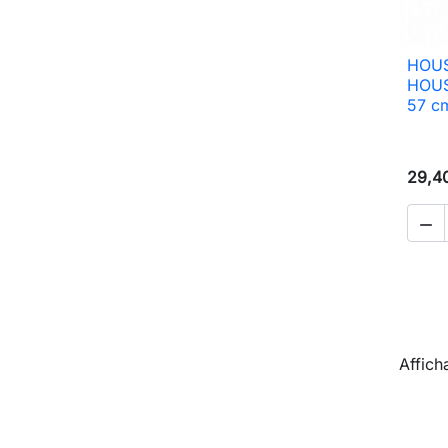
HOUS
HOUS
57 c
29,4

Affich