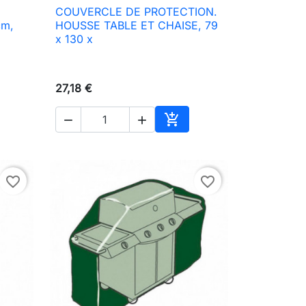
COUVERCLE DE PROTECTION.

Aperçu rapide
cm,
HOUSSE TABLE ET CHAISE, 79
x 130 x
27,18 €



ter au panier
Ajouter au panier
favorite_border
favorite_border