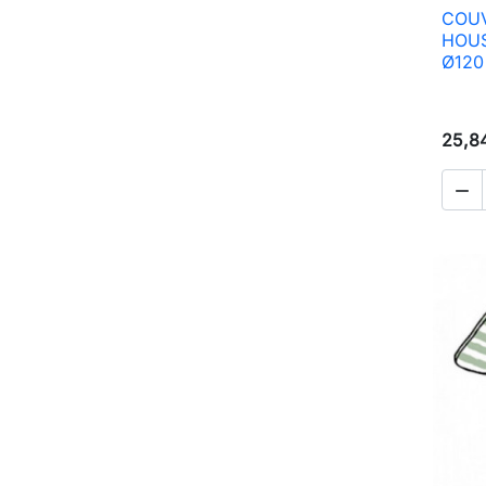
COUV
HOUS
Ø120
25,8
