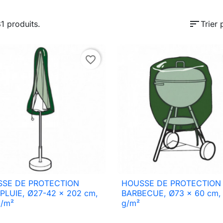
sort
31 produits.
Trier 
favorite_border
SE DE PROTECTION
HOUSSE DE PROTECTION

Aperçu rapide

Aperçu rapide
PLUIE, Ø27-42 x 202 cm,
BARBECUE, Ø73 x 60 cm,
g/m²
g/m²