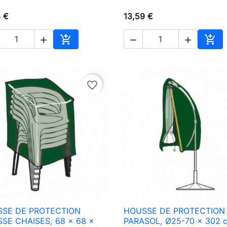
8 €
13,59 €





Ajouter au panier
Ajou
favorite_border
SE DE PROTECTION
HOUSSE DE PROTECTION

Aperçu rapide

Aperçu rapide
SE CHAISES, 68 x 68 x
PARASOL, Ø25-70 x 302 