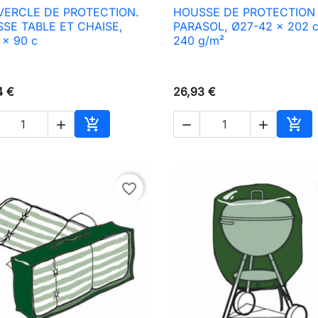
ERCLE DE PROTECTION.
HOUSSE DE PROTECTION

Aperçu rapide

Aperçu rapide
SE TABLE ET CHAISE,
PARASOL, Ø27-42 x 202 
 x 90 c
240 g/m²
4 €
26,93 €





Ajouter au panier
Ajou
favorite_border