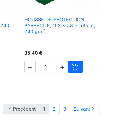
HOUSSE DE PROTECTION

Aperçu rapide
 240
BARBECUE, 103 x 58 x 58 cm,
240 g/m²
35,40 €



ter au panier
Ajouter au panier

Précédent
1
2
3
Suivant
