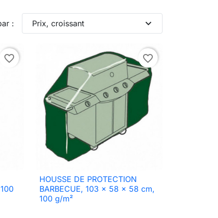
expand_more
par :
Prix, croissant
favorite_border
favorite_border
HOUSSE DE PROTECTION

Aperçu rapide
 100
BARBECUE, 103 x 58 x 58 cm,
100 g/m²