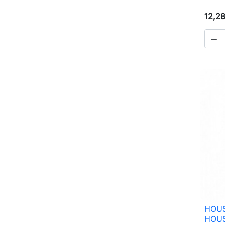
12,2

HOUS
HOUS