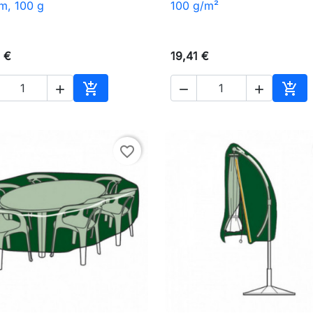
m, 100 g
100 g/m²
 €
19,41 €





Ajouter au panier
Ajou
favorite_border