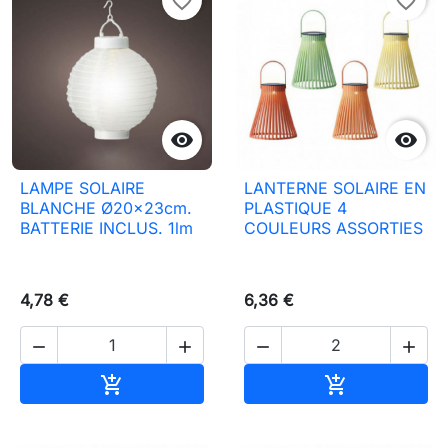
favorite_border
favorite_border


LAMPE SOLAIRE
LANTERNE SOLAIRE EN
BLANCHE Ø20x23cm.
PLASTIQUE 4
BATTERIE INCLUS. 1lm
COULEURS ASSORTIES
4,78 €
6,36 €




Ajouter au panier
Ajouter au pa

