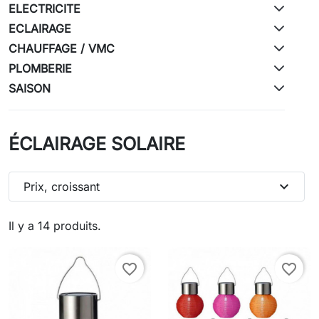
ELECTRICITE
ECLAIRAGE
CHAUFFAGE / VMC
PLOMBERIE
SAISON
ÉCLAIRAGE SOLAIRE
expand_more
Prix, croissant
Il y a 14 produits.
favorite_border
favorite_border