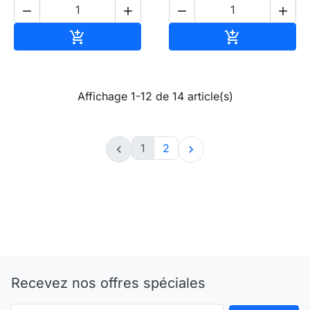




Ajouter au panier
Ajouter au pa


Affichage 1-12 de 14 article(s)
1
2


Recevez nos offres spéciales