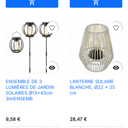
Ajouter au panier
Ajouter au pa


favorite_border
favorite_border


ENSEMBLE DE 3
LANTERNE SOLAIRE
LUMIÈRES DE JARDIN
BLANCHE, Ø22 x 25
SOLAIRES Ø13x43cm
cm
3lmENSEMB
9,58 €
28,47 €