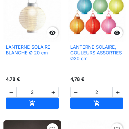


LANTERNE SOLAIRE
LANTERNE SOLAIRE,
BLANCHE Ø 20 cm
COULEURS ASSORTIES
Ø20 cm
4,78 €
4,78 €




Ajouter au panier
Ajouter au pa

