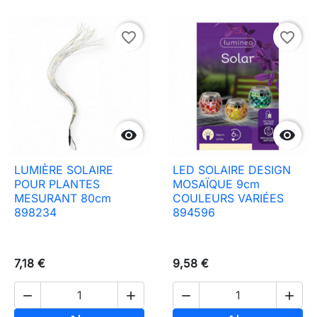
favorite_border
favorite_border


LUMIÈRE SOLAIRE
LED SOLAIRE DESIGN
POUR PLANTES
MOSAÏQUE 9cm
MESURANT 80cm
COULEURS VARIÉES
898234
894596
7,18 €
9,58 €



