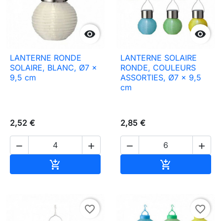


LANTERNE RONDE
LANTERNE SOLAIRE
SOLAIRE, BLANC, Ø7 x
RONDE, COULEURS
9,5 cm
ASSORTIES, Ø7 x 9,5
cm
2,52 €
2,85 €




Ajouter au panier
Ajouter au pa


favorite_border
favorite_border