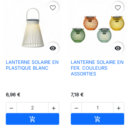
favorite_border
favorite_border


LANTERNE SOLAIRE EN
LANTERNE SOLAIRE EN
PLASTIQUE BLANC
FER. COULEURS
ASSORTIES
6,96 €
7,18 €




Ajouter au panier
Ajouter au pa

