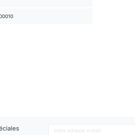
00010
éciales