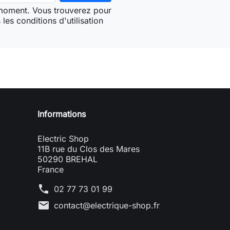
 moment. Vous trouverez pour
les conditions d'utilisation
Informations
Electric Shop
11B rue du Clos des Mares
50290 BREHAL
France
phone
02 77 73 01 99
mail
contact@electrique-shop.fr