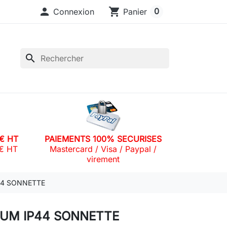

shopping_cart
0
Connexion
Panier
search
0€ HT
PAIEMENTS 100% SECURISES
0€ HT
Mastercard / Visa / Paypal /
virement
44 SONNETTE
UM IP44 SONNETTE