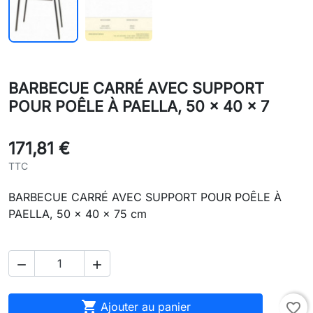
BARBECUE CARRÉ AVEC SUPPORT
POUR POÊLE À PAELLA, 50 x 40 x 7
171,81 €
TTC
BARBECUE CARRÉ AVEC SUPPORT POUR POÊLE À
PAELLA, 50 x 40 x 75 cm



Ajouter au panier
favorite_border