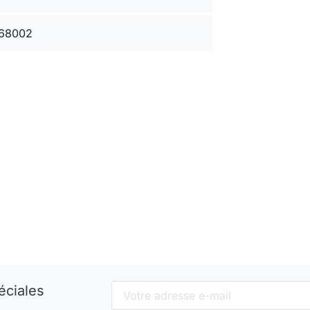
68002
éciales