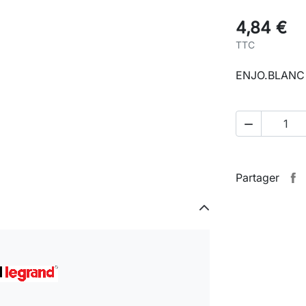
4,84 €
TTC
ENJO.BLANC

Partager