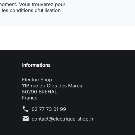
 moment. Vous trouverez pour
les conditions d'utilisation
Informations
Electric Shop
11B rue du Clos des Mares
50290 BREHAL
France
phone
02 77 73 01 99
mail
contact@electrique-shop.fr