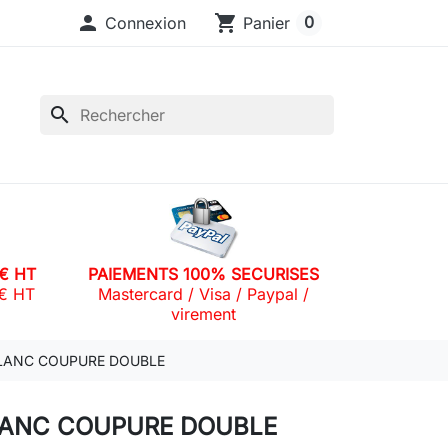

shopping_cart
0
Connexion
Panier
search
0€ HT
PAIEMENTS 100% SECURISES
0€ HT
Mastercard / Visa / Paypal /
virement
LANC COUPURE DOUBLE
LANC COUPURE DOUBLE