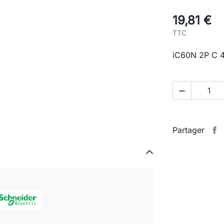
19,81 €
TTC
iC60N 2P C 

Partager