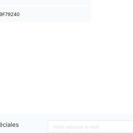
9F79240
éciales