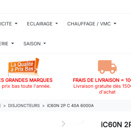
ICITE
ECLAIRAGE
CHAUFFAGE / VMC
ERIE
SAISON
ES GRANDES MARQUES
FRAIS DE LIVRAISON = 1
 prix bas toute l'année.
Livraison gratuite dès 15
d'achat
E
DISJONCTEURS
iC60N 2P C 40A 6000A
search
iC60N 2
Next