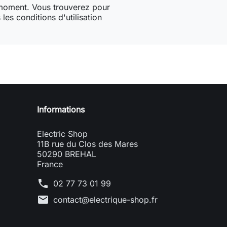
 moment. Vous trouverez pour
les conditions d'utilisation
Informations
Electric Shop
11B rue du Clos des Mares
50290 BREHAL
France
phone
02 77 73 01 99
mail
contact@electrique-shop.fr