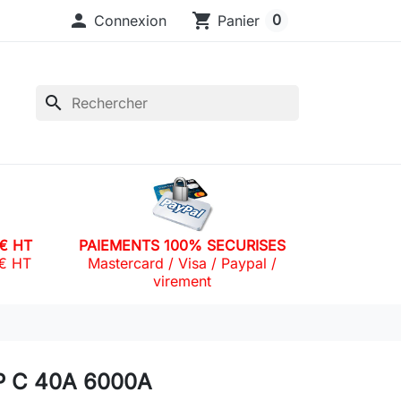

shopping_cart
0
Connexion
Panier
search
0€ HT
PAIEMENTS 100% SECURISES
0€ HT
Mastercard / Visa / Paypal /
virement
P C 40A 6000A