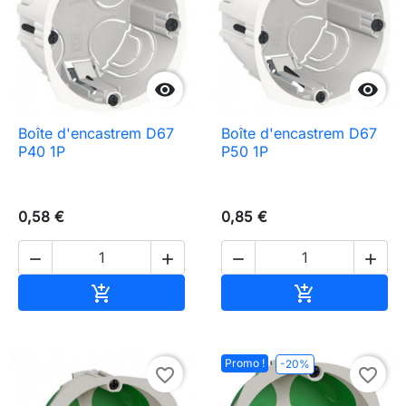


Boîte d'encastrem D67
Boîte d'encastrem D67
P40 1P
P50 1P
0,58 €
0,85 €




Ajouter au panier
Ajouter au pa


Promo !
-20%
favorite_border
favorite_border