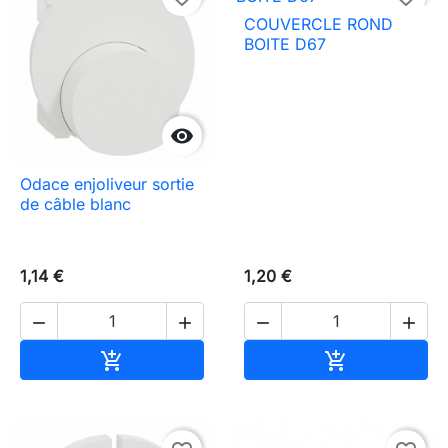
COUVERCLE ROND
BOITE D67

Odace enjoliveur sortie
de câble blanc
1,14 €
1,20 €




Ajouter au panier
Ajouter au pa

