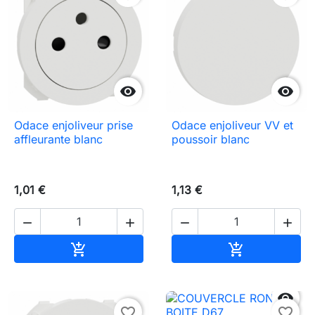


Odace enjoliveur prise
Odace enjoliveur VV et
affleurante blanc
poussoir blanc
1,01 €
1,13 €




Ajouter au panier
Ajouter au pa



favorite_border
favorite_border