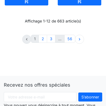
Ajouter au panier
Ajouter au pa


Affichage 1-12 de 663 article(s)
1
2
3
…
56


Recevez nos offres spéciales
Vous pouvez vous désinscrire à tout moment. Vous