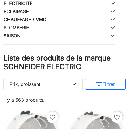
ELECTRICITE
ECLAIRAGE
CHAUFFAGE / VMC
PLOMBERIE
SAISON
Liste des produits de la marque
SCHNEIDER ELECTRIC
expand_more
filter_list
Prix, croissant
Filtrer
Il y a 663 produits.
favorite_border
favorite_border