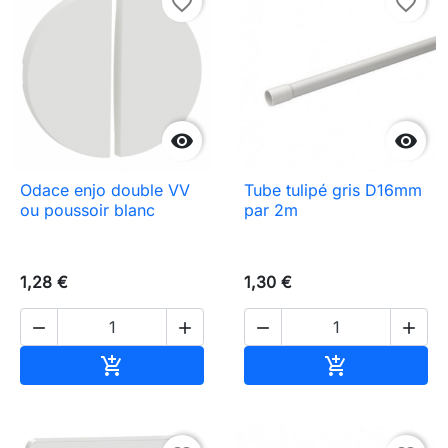
favorite_border
favorite_border


Odace enjo double VV
Tube tulipé gris D16mm
ou poussoir blanc
par 2m
1,28 €
1,30 €




Ajouter au panier
Ajouter au pa

