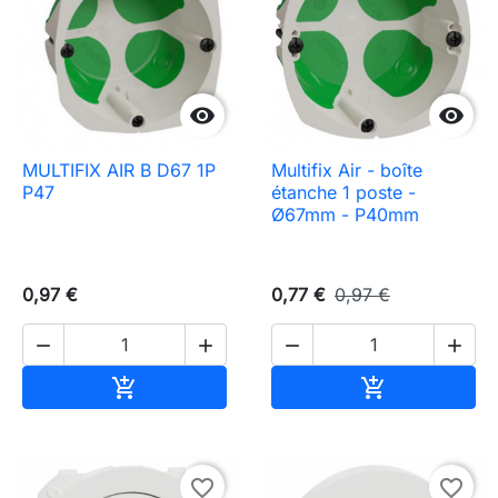


MULTIFIX AIR B D67 1P
Multifix Air - boîte
P47
étanche 1 poste -
Ø67mm - P40mm
0,97 €
0,77 €
0,97 €




Ajouter au panier
Ajouter au pa


favorite_border
favorite_border