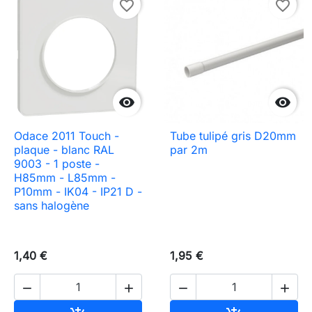
favorite_border
favorite_border


Odace 2011 Touch -
Tube tulipé gris D20mm
plaque - blanc RAL
par 2m
9003 - 1 poste -
H85mm - L85mm -
P10mm - IK04 - IP21 D -
sans halogène
1,40 €
1,95 €



