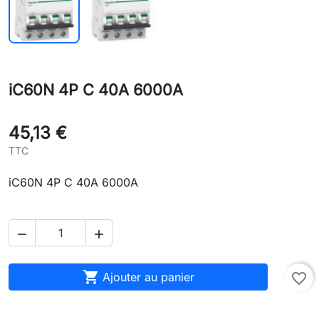
iC60N 4P C 40A 6000A
45,13 €
TTC
iC60N 4P C 40A 6000A



Ajouter au panier
favorite_border