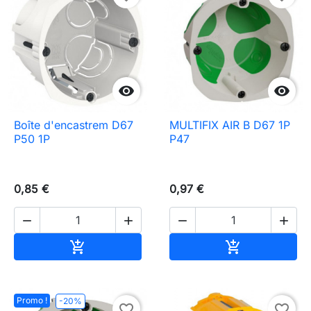


Boîte d'encastrem D67
MULTIFIX AIR B D67 1P
P50 1P
P47
0,85 €
0,97 €




Ajouter au panier
Ajouter au pa


Promo !
-20%
favorite_border
favorite_border