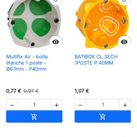


Multifix Air - boîte
BATIBOX CL.SECH
étanche 1 poste -
1POSTE P.40MM
Ø67mm - P40mm
0,77 €
0,97 €
1,07 €




Ajouter au panier
Ajouter au pa

