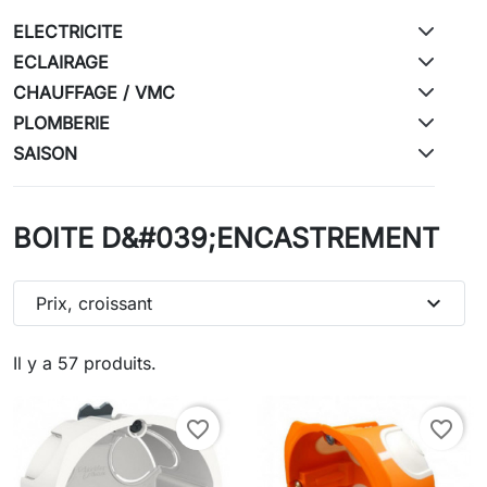
ELECTRICITE
ECLAIRAGE
CHAUFFAGE / VMC
PLOMBERIE
SAISON
BOITE D&#039;ENCASTREMENT
expand_more
Prix, croissant
Il y a 57 produits.
favorite_border
favorite_border