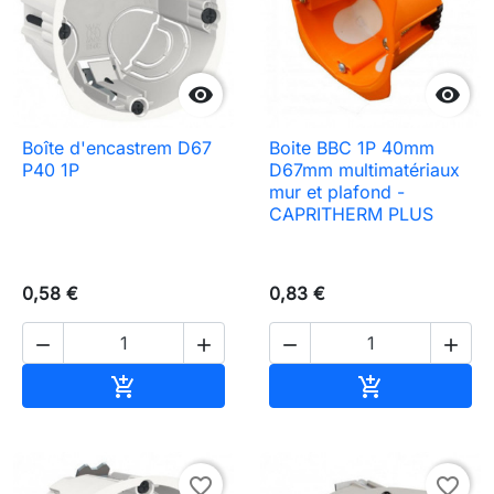


Boîte d'encastrem D67
Boite BBC 1P 40mm
P40 1P
D67mm multimatériaux
mur et plafond -
CAPRITHERM PLUS
0,58 €
0,83 €




Ajouter au panier
Ajouter au pa


favorite_border
favorite_border