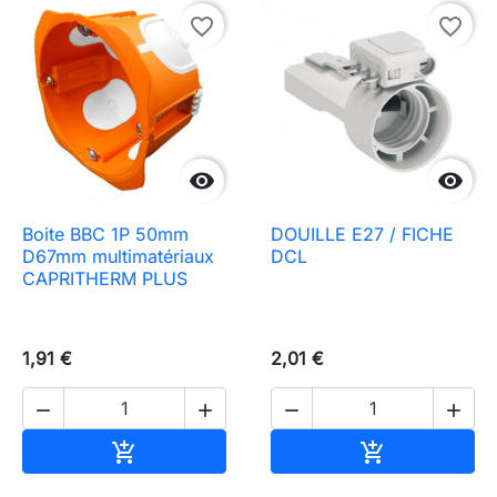
favorite_border
favorite_border


Boite BBC 1P 50mm
DOUILLE E27 / FICHE
D67mm multimatériaux
DCL
CAPRITHERM PLUS
1,91 €
2,01 €




Ajouter au panier
Ajouter au pa

