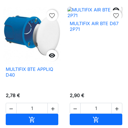

favorite_border
favorite_border
MULTIFIX AIR BTE D67
2P71

MULTIFIX BTE APPLIQ
D40
2,78 €
2,90 €




Ajouter au panier
Ajouter au pa

