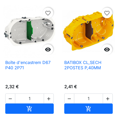
favorite_border
favorite_border


Boîte d'encastrem D67
BATIBOX CL,SECH
P40 2P71
2POSTES P,40MM
2,32 €
2,41 €




Ajouter au panier
Ajouter au pa

