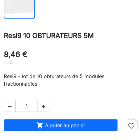
Resi9 10 OBTURATEURS 5M
8,46 €
TTC
Resi9 - lot de 10 obturateurs de 5 modules
fractionnables



Ajouter au panier
favorite_border