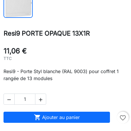
Resi9 PORTE OPAQUE 13X1R
11,06 €
TTC
Resi9 - Porte Styl blanche (RAL 9003) pour coffret 1
rangée de 13 modules



Ajouter au panier
favorite_border