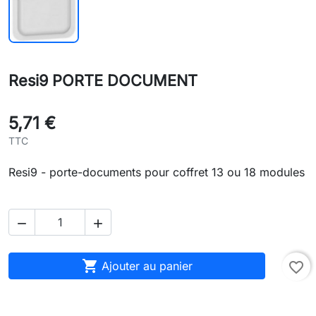
Resi9 PORTE DOCUMENT
5,71 €
TTC
Resi9 - porte-documents pour coffret 13 ou 18 modules



Ajouter au panier
favorite_border